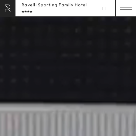
Ravelli Sporting Family Hotel
IT
RAVELLI HOTEL
& LODGES
HOME
RAVELLI
SPORTING FAMIL
SOGGIORNO
LUXURY SPA
HOME
GASTRONOMIA
SOGGIORNO
Camere & Suites
EXPERIENCES
Servizi inclusi
CHILDREN
Informazioni sulla prenotazione