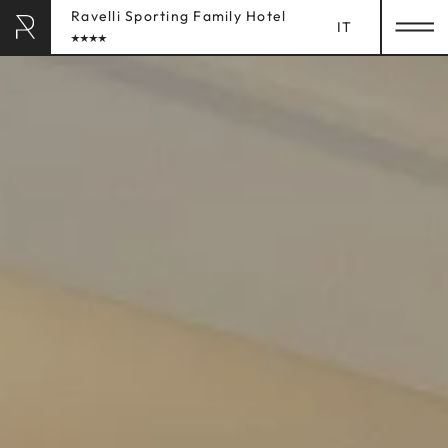
Ravelli Sporting Family Hotel
IT
RAVELLI HOTEL
& LODGES
HOME
RAVELLI
SPORTING FAMIL
SOGGIORNO
LUXURY SPA
HOME
GASTRONOMIA
SOGGIORNO
Camere & Suites
EXPERIENCES
Servizi inclusi
CHILDREN
Informazioni sulla prenotazione