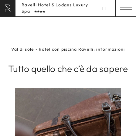
Ravelli Hotel & Lodges Luxury
IT
Spa
RAVELLI HOTEL
& LODGES
Val di sole - hotel con piscina Ravelli: informazioni
HOME
Tutto quello che c’è da sapere
SOGGIORNO
Camere
Lodges
Servizi inclusi
Informazioni sulla prenotazione
LUXURY SPA