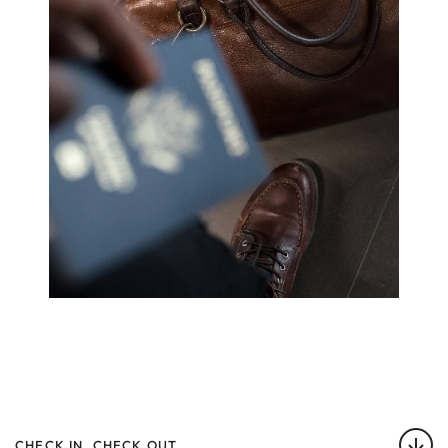
GASTRONOMIA
EXPERIENCES
CHILDREN
RICHIESTA
PRENOTA ORA
RAVELLI
SPORTING FAMIL
HOME
VAL DI SOLE
SOGGIORNO
CHECK IN, CHECK OUT