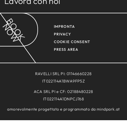
Lavora con noi
BOOK
NOW
IMPRONTA
PRIVACY
COOKIE CONSENT
PRESS AREA
RAVELLI SRL PI: 01146660228
IT022114A1BWA9FP5Z
ACA SRL PI e CF: 02188480228
IT022114A1DNPCJ768
NEWSLETT
OFFERTE
amorevolmente progettato e programmato da
mindpark.at
GALLERIA