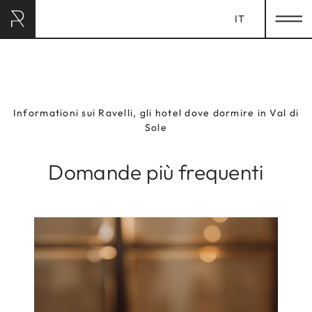
IT
RAVELLI HOTEL
& LODGES
Informationi sui Ravelli, gli hotel dove dormire in Val di
Sole
HOME
SOGGIORNO
Domande più frequenti
LUXURY SPA
GASTRONOMIA
EXPERIENCES
CHILDREN