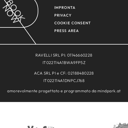
BOOK
NOW
IMPRONTA
PRIVACY
COOKIE CONSENT
PRESS AREA
RAVELLI SRL PI: 01146660228
IT022114A1BWA9FP5Z
ACA SRL PI e CF: 02188480228
IT022114A1DNPCJ768
NEWSLETTE
amorevolmente progettato e programmato da
mindpark.at
OFFERTE
GALLERIA