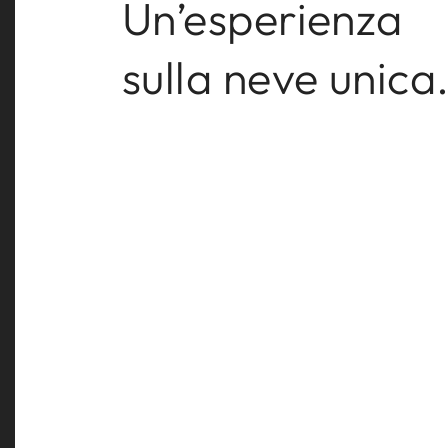
Un’esperienza
& LODGES
SP
sulla neve unica
LUXURY SPA
HO