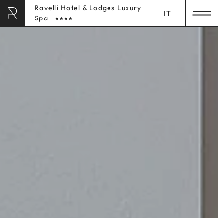
Ravelli Hotel & Lodges Luxury
IT
Spa
RAVELLI HOTEL
& LODGES
HOME
SOGGIORNO
Camere
Lodges
Servizi inclusi
Informazioni sulla prenotazione
LUXURY SPA