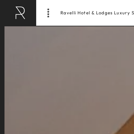
Ravelli Hotel & Lodges Luxury 