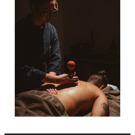
GASTRONOMIE
EXPERIENCES
CHILDREN
ANFRAGEN
BUCHEN
RAVELLI
SPORTING FAMIL
HOME
VAL DI SOLE
AUFENTHALT