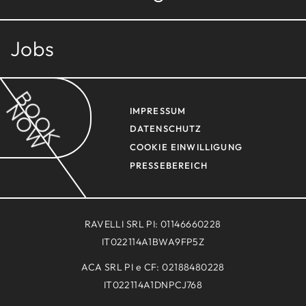
Jobs
BOOK
NOW
IMPRESSUM
DATENSCHUTZ
COOKIE EINWILLIGUNG
PRESSEBEREICH
RAVELLI SRL PI: 01146660228
IT022114A1BWA9FP5Z
ACA SRL PI e CF: 02188480228
IT022114A1DNPCJ768