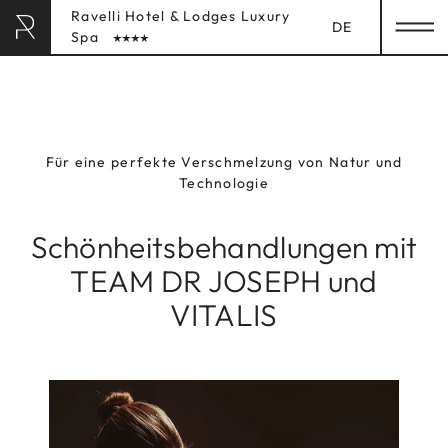
Ravelli Hotel & Lodges Luxury
DE
Spa
RAVELLI HOTEL
& LODGES
Für eine perfekte Verschmelzung von Natur und
Technologie
HOME
AUFENTHALT
Schönheitsbehandlungen mit
TEAM DR JOSEPH und
LUXURY SPA
Adults-Only Spa
VITALIS
Family Spa
Behandlungen
Day Spa