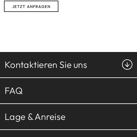
PHILOSOPHIE
JETZT ANFRAGEN
ANFRAGEN
Sporting Hotel Ravelli ****
Piazzale degli Alberghi, 31, 38020 Mezzana (TN)
BUCHEN
Tel.
+39 046 3757159
Fax +39 046 3757473
ravellisporting
@
ravellihotels.com
Kontaktieren Sie uns
FAQ
Lage & Anreise