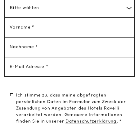
ANFRAGEN
Bitte wählen
BUCHEN
Vorname
*
RAVELLI
SPORTING FAMIL
Nachname
*
E-Mail Adresse
*
HOME
VAL DI SOLE
Hotel Ravelli ****
Via IV Novembre, 20, 38020 Mezzana (TN)
AUFENTHALT
Tel.
+39 046 3757122
Ich stimme zu, dass meine abgefragten
BOOKING
Fax +39 046 3757467
WINTER
persönlichen Daten im Formular zum Zweck der
LA FAMIGLIA
hotelravelli
@
ravellihotels.com
Zusendung von Angeboten des Hotels Ravelli
LE RÊVE SPA
SOMMER
verarbeitet werden. Genauere Informationen
finden Sie in unserer
Datenschutzerklärung
.
*
KÜCHE
FAMILIENGESCHICHTE
FAMILIE