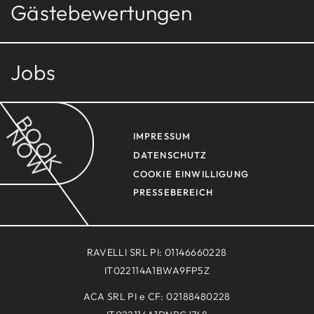
Gästebewertungen
Jobs
BOOK
NOW
IMPRESSUM
DATENSCHUTZ
COOKIE EINWILLIGUNG
PRESSEBEREICH
RAVELLI SRL PI: 01146660228
IT022114A1BWA9FP5Z
ACA SRL PI e CF: 02188480228