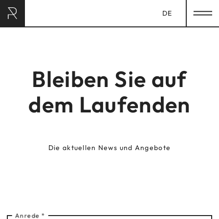
DE
RAVELLI HOTEL
& LODGES
Bleiben Sie auf
HOME
dem Laufenden
AUFENTHALT
LUXURY SPA
Die aktuellen News und Angebote
GASTRONOMIE
EXPERIENCES
CHILDREN
Anrede
*