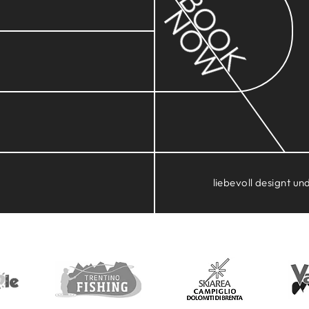
BOOK
NOW
liebevoll designt u