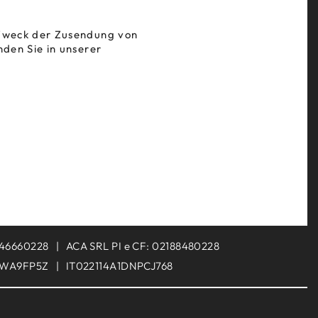
 Zweck der Zusendung von
den Sie in unserer
146660228
ACA SRL PI e CF: 02188480228
BWA9FP5Z
IT022114A1DNPCJ768