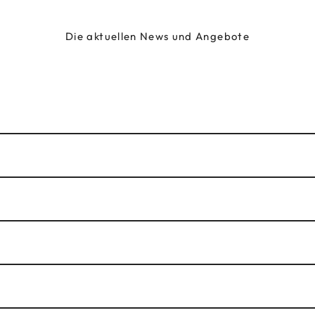
Die aktuellen News und Angebote
WINTER
SOMMER
THALT
ING
E SPA