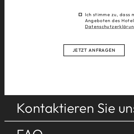
EXPERIENCES
KÜCHE
Ich stimme zu, dass
CHILDREN
FAMILI
Angeboten des Hotels
Datenschutzerkläru
ANFRAGEN
ANFR
BUCHEN
BUCH
JETZT ANFRAGEN
Hotel Ravelli ****
Sporting 
Via IV Novembre, 20, 38020
Piazzale 
Mezzana (TN)
Mezzana
Tel.
+39 046 3757122
Tel.
+39 
Fax +39 046 3757467
Fax +39 
hotelravelli
@
ravellihotels.com
ravellisp
Kontaktieren Sie un