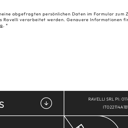
 meine abgefragten persönlichen Daten im Formular zum
E
 Ravelli verarbeitet werden. Genauere Informationen fin
ng
.
*
AGEN
EN
Hotel Ravelli ****
degli Alberghi, 31, 38020
 (TN)
046 3757159
046 3757473
orting
@
ravellihotels.com
s
RAVELLI SRL PI: 01
IT022114A1