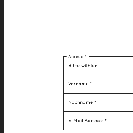
Anrede
*
Bitte wählen
HOME
HOME
Vorname
*
AUFENTHALT
AUFEN
Nachname
*
LUXURY SPA
BOOK
E-Mail Adresse
*
GASTRONOMIE
LE RÊV